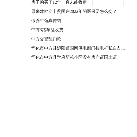
房子购买了12年一直未能收房
原来建档立卡贫困户2022年的医保要怎么交？
假养生馆真传销
中方3路车乱收费
中方交警乱罚款
怀化市中方县泸阳镇国网供电部门拉电杆私自占用宅基地
怀化市中方县学府新苑小区没有房产证国土证