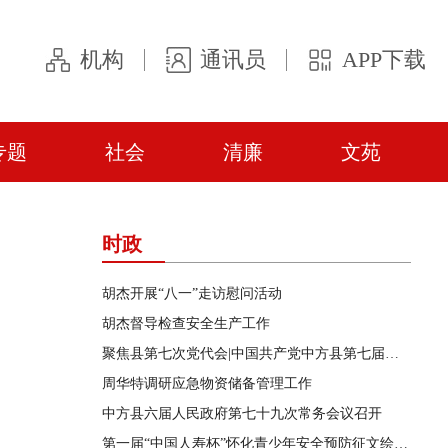
机构
通讯员
APP下载
专题
社会
清廉
文苑
时政
胡杰开展“八一”走访慰问活动
胡杰督导检查安全生产工作
聚焦县第七次党代会|中国共产党中方县第七届委员会第一次全体会议召开
周华特调研应急物资储备管理工作
中方县六届人民政府第七十九次常务会议召开
第一届“中国人寿杯”怀化青少年安全预防征文绘画短视频竞赛活动在中方县启动