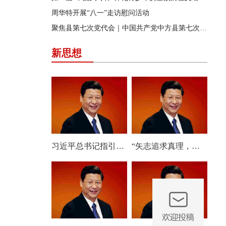
周华特开展“八一”走访慰问活动
聚焦县第七次党代会｜中国共产党中方县第七次代表大会胜利闭幕
新思想
习近平总书记指引人工智能发展与治理
“矢志追求真理，始终把准前进方向”——深入学习贯彻习近平总书记在庆祝中国共产党成立105周年大会上重要讲话系列述评之六