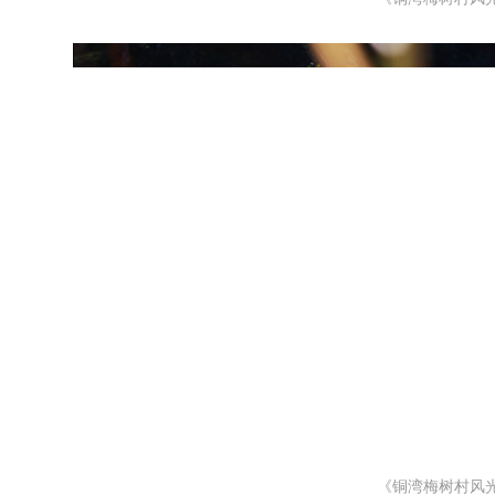
《铜湾梅树村风