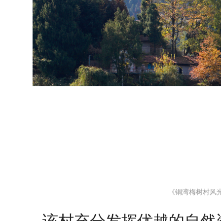
《铜湾梅树村风