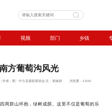
荐
视频
部门
乡镇
国南方葡萄沟风光
：谢姝妍 | 作者：图：中方县摄影家协会/文：谢姝妍 浏览量：43840
四周群山环抱，绿树成荫。这里不仅是葡萄的乐