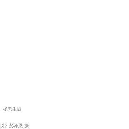
珠》杨忠生摄
歌》彭泽恩摄
的葡萄挂满枝头，犹如大自然的精致珠宝。