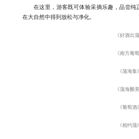
《蒲海人
此外，葡萄沟还珍藏着历史的痕迹，如历
的故事；而观光长廊则如一条纽带，串联起这
宴。
《百年老藤