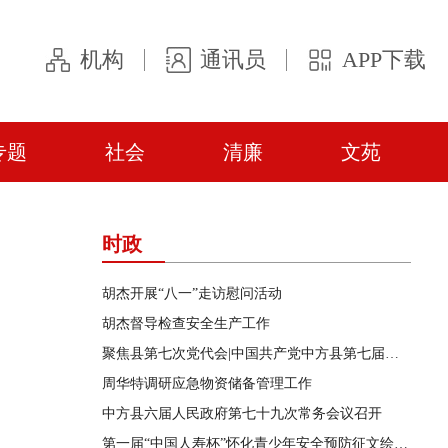
机构
通讯员
APP下载
专题
社会
清廉
文苑
时政
胡杰开展“八一”走访慰问活动
胡杰督导检查安全生产工作
聚焦县第七次党代会|中国共产党中方县第七届委员会第一次全体会议召开
周华特调研应急物资储备管理工作
中方县六届人民政府第七十九次常务会议召开
第一届“中国人寿杯”怀化青少年安全预防征文绘画短视频竞赛活动在中方县启动