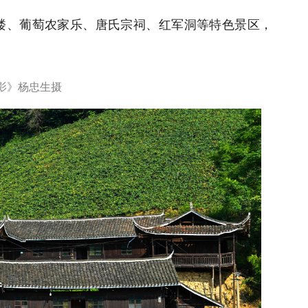
》杨忠生摄