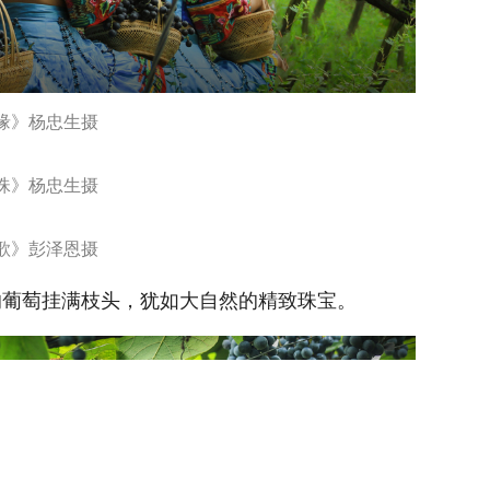
缘》杨忠生摄