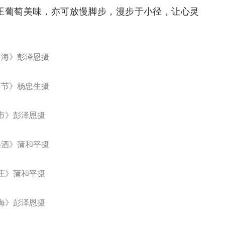
家》杨忠生摄
经沧桑的百年老藤与老井，它们静静地诉说着过往
些美景，让游客在漫步中尽享自然与人文的双重盛
》--彭泽恩摄