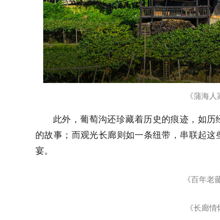
《丰收的喜
除了葡萄盛宴，这里还有蒲海、山地吊脚
每处都独具魅力。
《蒲海倩