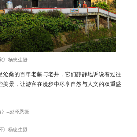
悦》彭泽恩 摄
楼、葡萄农家乐、唐氏宗祠、红军洞等特色景区，
影》杨忠生摄