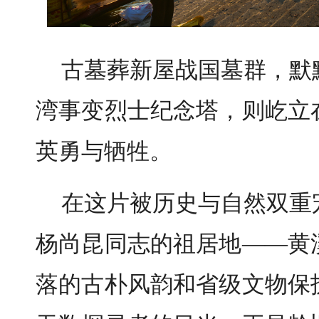
古墓葬新屋战国墓群，默
湾事变烈士纪念塔，则屹立
英勇与牺牲。
在这片被历史与自然双重
杨尚昆同志的祖居地——黄
落的古朴风韵和省级文物保