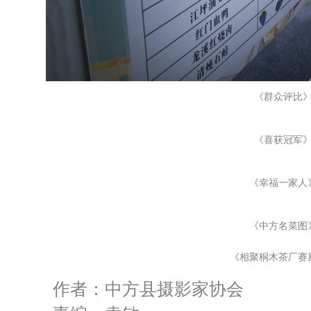
《群众评比
《喜获冠军
《幸福一家人
《中方名菜图
《相聚桐木茶厂赛
作者：中方县摄影家协会