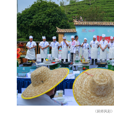
《厨师风彩