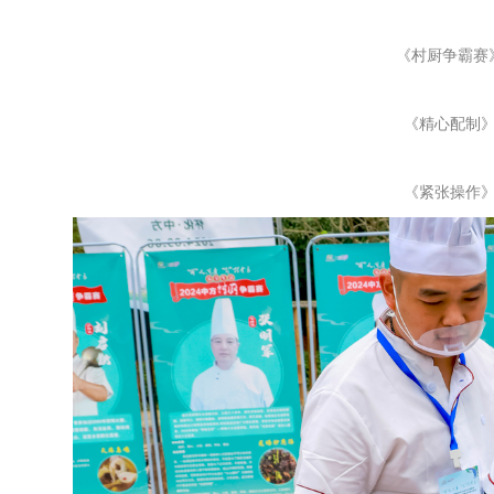
《村厨争霸赛
《精心配制
《紧张操作