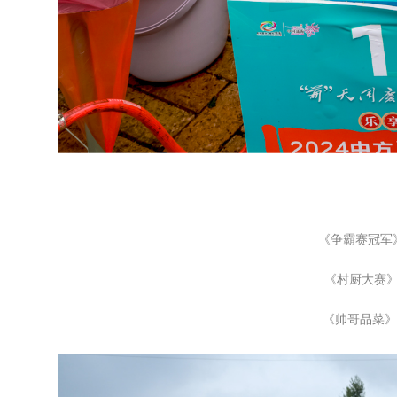
《争霸赛冠军
《村厨大赛
《帅哥品菜》