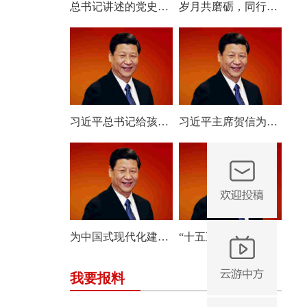
总书记讲述的党史故事｜一脉清风 永葆本色
岁月共磨砺，同行写新篇——习近平总书记朝鲜之行的深远意义
习近平总书记给孩子们的回信饱含深情与期待
习近平主席贺信为中俄各领域合作走深走实注入强劲动力
为中国式现代化建设贡献更多智慧和力量——习近平总书记重要指示为推动哲学社会科学高质量发展指明方向
“十五五”开局之年，总书记指引雄安新区高质量建设和发展
我要报料