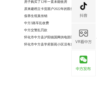
房子购买了12年一直未能收房
原来建档立卡贫困户2022年的医保要怎么交？
假养生馆真传销
中方3路车乱收费
中方交警乱罚款
怀化市中方县泸阳镇国网供电部门拉电杆私自占用宅基地
怀化市中方县学府新苑小区没有房产证国土证