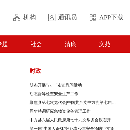
机构
通讯员
APP下载
专题
社会
清廉
文苑
时政
胡杰开展“八一”走访慰问活动
胡杰督导检查安全生产工作
聚焦县第七次党代会|中国共产党中方县第七届委员会第一次全体会议召开
周华特调研应急物资储备管理工作
中方县六届人民政府第七十九次常务会议召开
第一届“中国人寿杯”怀化青少年安全预防征文绘画短视频竞赛活动在中方县启动