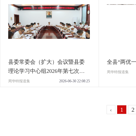
县委常委会（扩大）会议暨县委
全县“两优
理论学习中心组2026年第七次集
周华特报道集
体学习举行
周华特报道集
2026-06-30 22:08:25
‹
1
2